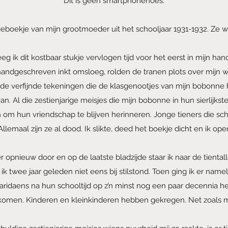
Dit is geen smartphonehoes.
zieboekje van mijn grootmoeder uit het schooljaar 1931-1932. Ze wa
g ik dit kostbaar stukje vervlogen tijd voor het eerst in mijn hand
handgeschreven inkt omsloeg, rolden de tranen plots over mijn w
de verfijnde tekeningen die de klasgenootjes van mijn bobonne h
an. Al die zestienjarige meisjes die mijn bobonne in hun sierlijks
 om hun vriendschap te blijven herinneren. Jonge tieners die sch
 Allemaal zijn ze al dood. Ik slikte, deed het boekje dicht en ik op
er opnieuw door en op de laatste bladzijde staar ik naar de tienta
r ik twee jaar geleden niet eens bij stilstond. Toen ging ik er namel
Paridaens na hun schooltijd op z’n minst nog een paar decennia h
komen. Kinderen en kleinkinderen hebben gekregen. Net zoals 