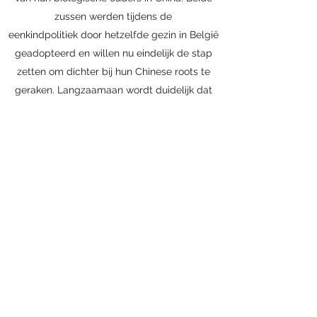
zussen werden tijdens de
eenkindpolitiek door hetzelfde gezin in België
geadopteerd en willen nu eindelijk de stap
zetten om dichter bij hun Chinese roots te
geraken. Langzaamaan wordt duidelijk dat
onze verhalen niet zo los van elkaar staan, als
ik aanvankelijk had gedacht.
Scenario, regie, beeld, geluid en montage:
Lidewij Nuitten
Eindredactie en scenario: Leentje Lybaert
Productie: Winne Henckens
Animatie: Joachim Kamoen
Grading: Ludo Bollen
Sono: Brozi Serluppus